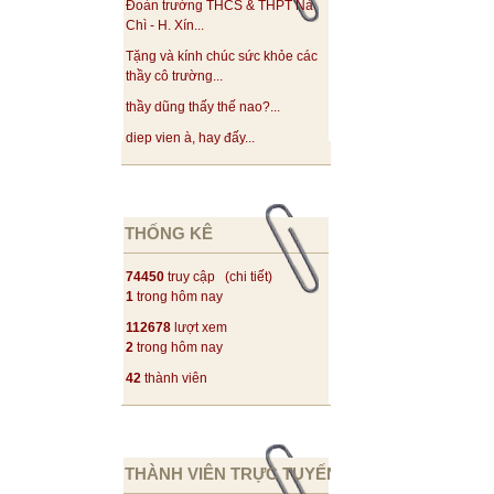
Đoàn trường THCS & THPT Nà
Chì - H. Xín...
Tặng và kính chúc sức khỏe các
thầy cô trường...
thầy dũng thấy thế nao?...
diep vien à, hay đấy...
THỐNG KÊ
74450
truy cập (
chi tiết
)
1
trong hôm nay
112678
lượt xem
2
trong hôm nay
42
thành viên
THÀNH VIÊN TRỰC TUYẾN