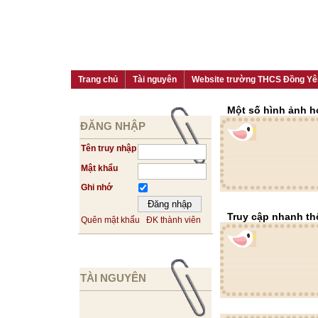
Trang chủ
Tài nguyên
Website trường THCS Đồng Yê
Một số hình ảnh h
ĐĂNG NHẬP
Tên truy nhập
Mật khẩu
Ghi nhớ
Truy cập nhanh th
Quên mật khẩu
ĐK thành viên
TÀI NGUYÊN